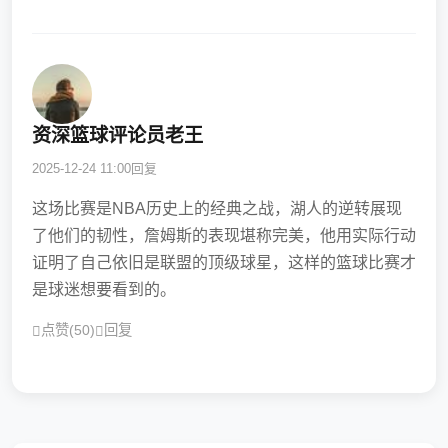
资深篮球评论员老王
2025-12-24 11:00
回复
这场比赛是NBA历史上的经典之战，湖人的逆转展现
了他们的韧性，詹姆斯的表现堪称完美，他用实际行动
证明了自己依旧是联盟的顶级球星，这样的篮球比赛才
是球迷想要看到的。
点赞(50)
回复