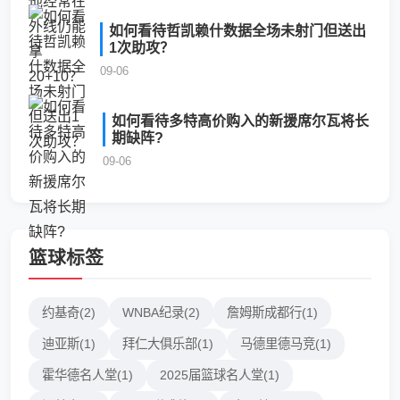
如何看待哲凯赖什数据全场未射门但送出
1次助攻？
09-06
如何看待多特高价购入的新援席尔瓦将长
期缺阵?
09-06
篮球标签
约基奇(2)
WNBA纪录(2)
詹姆斯成都行(1)
迪亚斯(1)
拜仁大俱乐部(1)
马德里德马竞(1)
霍华德名人堂(1)
2025届篮球名人堂(1)