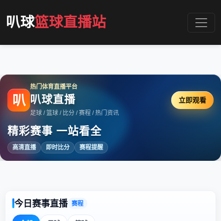
叭球
篮球直播站
热门体育直播平台
叭
叭球直播
立即观看
足球 / 篮球 / 比分 / 赛程 / 热门资讯
精彩赛事 一站看全
高清直播
即时比分
赛程提醒