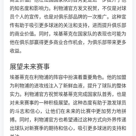
的知名度和影响力。利物浦官方发文祝贺，不仅是对球
员个人的宣传，也是对俱乐部品牌的一次推广。这种宣
传有助于吸引更多球迷的关注和支持，进而提升俱乐部
的商业价值。同时，埃基蒂克在国家队的表现也可能为
他在俱乐部赢得更多商业合作机会，为俱乐部带来更多
收益。
展望未来赛事
埃基蒂克在利物浦的阵容中扮演着重要角色。他的加盟
为利物浦的进攻线注入了新鲜血液，提升了球队的整体
实力。利物浦官方祝贺埃基蒂克完成国家队首秀，也是
对未来赛事的一种积极展望。这种态度有助于激发球员
的斗志和信心，让他们在未来的比赛中更加努力地拼
搏。同时，利物浦官方也希望通过这种方式向外界传递
出球队对新赛季的期待和信心，吸引更多球迷的支持和