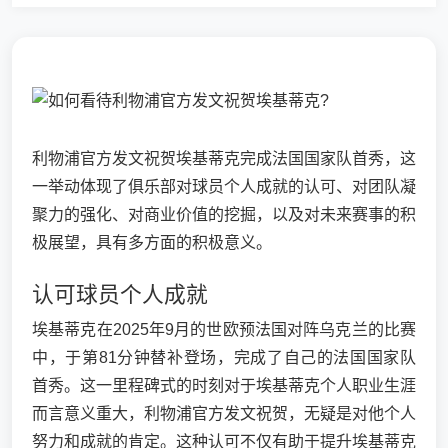
利物浦官方发文祝贺埃基蒂克完成法国国家队首秀，这
一举动体现了俱乐部对球员个人成就的认可、对团队凝
聚力的强化、对商业价值的挖掘，以及对未来赛事的积
极展望，具有多方面的积极意义。
认可球员个人成就
埃基蒂克在2025年9月的世欧预法国对阵乌克兰的比赛
中，于第81分钟替补登场，完成了自己的法国国家队
首秀。这一里程碑式的时刻对于埃基蒂克个人职业生涯
而言意义重大，利物浦官方发文祝贺，无疑是对他个人
努力和成就的肯定。这种认可不仅有助于提升埃基蒂克