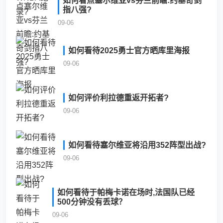
如何看点塞尔维亚vs芬兰前瞻:约基奇剑
指八强?
09-06
如何看待2025勇士官方晒库里海报
09-06
如何评价利拉德重返开拓者?
09-06
如何看待塞尔维亚将沿用352阵型出战?
09-06
如何看待于帕梅卡诺在场时,法国队已经
500分钟没有丢球？
09-06