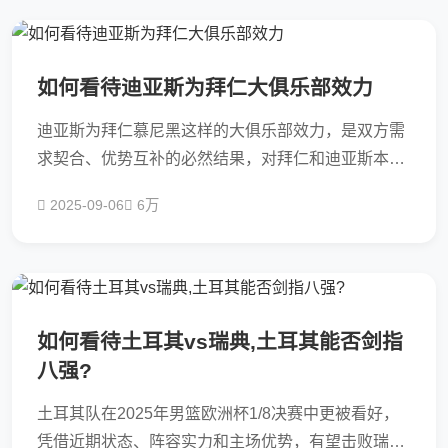
如何看待迪亚斯为拜仁大俱乐部效力
迪亚斯为拜仁慕尼黑这样的大俱乐部效力，是双方需
求契合、优势互补的必然结果，对拜仁和迪亚斯本人
而言均具有积极意义。以下是对这一现象的详细分
2025-09-06
6万
析：迪亚斯的技术特点与拜仁战术体系的契合迪亚斯
以其出色的技术、速度和灵...
如何看待土耳其vs瑞典,土耳其能否剑指
八强?
土耳其队在2025年男篮欧洲杯1/8决赛中更被看好，
凭借近期状态、阵容实力和主场优势，有望击败瑞典