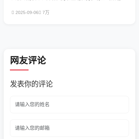
队晋级八强。以下是对双方实力及比赛前景的详细分
2025-09-06
7万
析：土耳其队分析近期状态：土耳其队在小组赛中表
现出色，豪取五连胜，成功登顶...
网友评论
发表你的评论