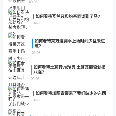
09-06
如何看待瓦兰只和约基奇谈到了马?
09-06
如何看待莱万这赛季上场时间少且未进
球?
09-06
如何看待土耳其vs瑞典,土耳其能否剑指
八强?
09-06
如何看待加图索带来了我们缺少的东西
09-06