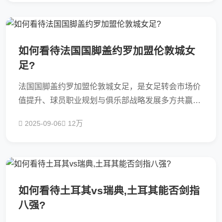
一人一城&rdquo;的象征到如今...
如何看待法国国脚盖约罗加盟伦敦城女
足?
法国国脚盖约罗加盟伦敦城女足，是女足转会市场价
值提升、球员职业规划与俱乐部战略发展多方共赢的
标志性事件，其核心影响可从以下三方面分析：一、
2025-09-06
12万
转会费纪录：女足商业价值提升的里程碑盖约罗的转
会费高达165万欧元(约190...
如何看待土耳其vs瑞典,土耳其能否剑指
八强?