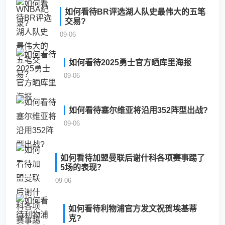
如何看待BR评选湖人队史最伟大的五笔
交易?
09-06
如何看待2025勇士官方晒库里海报
09-06
如何看待塞尔维亚将沿用352阵型出战?
09-06
如何看待加盟曼联后谢什科各项赛事踢了
5场的表现？
09-06
如何看待利物浦官方发文祝贺埃基蒂
克?