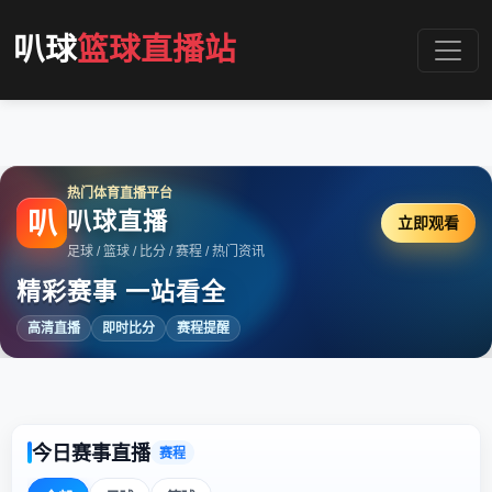
叭球
篮球直播站
热门体育直播平台
叭
叭球直播
立即观看
足球 / 篮球 / 比分 / 赛程 / 热门资讯
精彩赛事 一站看全
高清直播
即时比分
赛程提醒