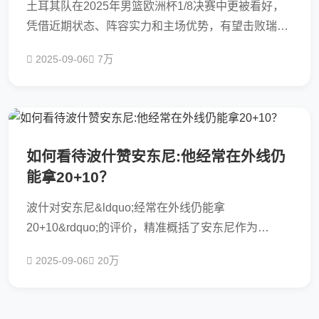
土耳其队在2025年男篮欧洲杯1/8决赛中更被看好，
凭借近期状态、阵容实力和主场优势，有望击败瑞典
队晋级八强。以下是对双方实力及比赛前景的详细分
2025-09-06
7万
析：土耳其队分析近期状态：土耳其队在小组赛中表
现出色，豪取五连胜，成功登顶...
如何看待波什赞安东尼:他经常在外线仍
能拿20+10？
波什对安东尼&ldquo;经常在外线仍能拿
20+10&rdquo;的评价，精准概括了安东尼作为
&ldquo;进攻万花筒&rdquo;的核心特质
2025-09-06
20万
&mdash;&mdash;他通过技术全面性打破了传统位置
对得分与篮板的限制，展现了历史级得分手的独特价
值。...