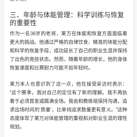
三、年龄与体能管理：科学训练与恢复
的重要性
作为一名36岁的老将，莱万在体能和恢复方面面临着
更大的挑战。他通过严格的自律饮食、精准的体能分配
和科学的恢复手段，成功延长了自己的职业生涯并保持
了出色的竞技状态。然而，随着年龄的增长，他的身体
恢复速度和比赛耐力可能不如年轻时。
莱万本人也意识到了这一点，他在接受采访时表示：
“这个赛季，我对自己的定位有了新的理解。我不再执
着于必须首发或踢满全场。我会和教练组保持沟通，追
求出场时间的‘质量’，比单纯追求数量更有意义。”这种
态度体现了莱万对体能管理的重视和对职业生涯的理性
规划。