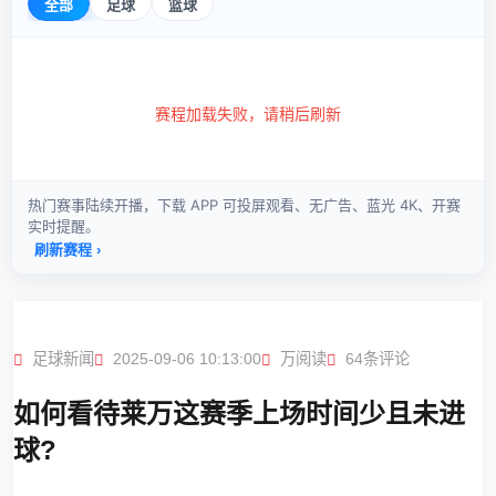
足球新闻
2025-09-06 10:13:00
万阅读
64条评论
如何看待莱万这赛季上场时间少且未进
球?