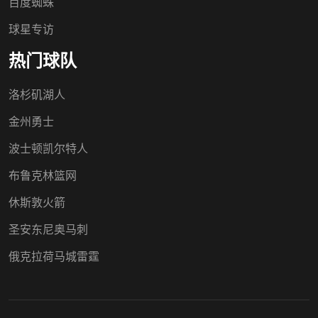
百度蜘蛛
球星专访
热门球队
洛杉矶湖人
金州勇士
波士顿凯尔特人
布鲁克林篮网
休斯敦火箭
圣安东尼奥马刺
俄克拉荷马城雷霆