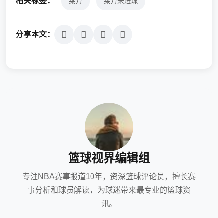
相关标签：
莱万
莱万未进球
分享本文：
篮球视界编辑组
专注NBA赛事报道10年，资深篮球评论员，擅长赛
事分析和球员解读，为球迷带来最专业的篮球资
讯。