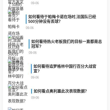
09-06
如何看待于帕梅卡诺在场时,法国队已经
500分钟没有丢球？
09-06
如何看待热火老板我们的目标一直都是总
冠军?
09-06
如何看待追梦格林中国行百分大战官
宣?
09-06
如何看点奥利塞此次表现数据？
09-06