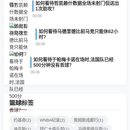
如何看待哲凯赖什数据全场未射门但送出
1次助攻？
09-06
如何看待马德里德比前马竞只能休62小
时?
09-06
如何看待于帕梅卡诺在场时,法国队已经
500分钟没有丢球？
09-06
篮球标签
约基奇(2)
WNBA纪录(2)
詹姆斯成都行(1)
迪亚斯(1)
拜仁大俱乐部(1)
马德里德马竞(1)