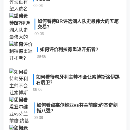
09-06
如何看待BR评选湖人队史最伟大的五笔
交易?
09-06
如何评价利拉德重返开拓者?
09-06
如何看待匈牙利主帅不会让索博斯洛伊踢
右后卫？
09-06
如何看点塞尔维亚vs芬兰前瞻:约基奇剑
指八强?
09-06