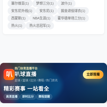
塞尔维亚(1)
梦想三分(1)
波什(1)
安东尼外线(1)
安东尼(1)
掘金退役球衣(1)
西蒙斯(1)
NBA生涯(1)
霍华德单场三分(1)
热火(1)
热火总冠军(1)
热门体育直播平台
叭
叭球直播
立即观看
足球 / 篮球 / 比分 / 赛程 / 热门资讯
精彩赛事 一站看全
高清直播
即时比分
赛程提醒