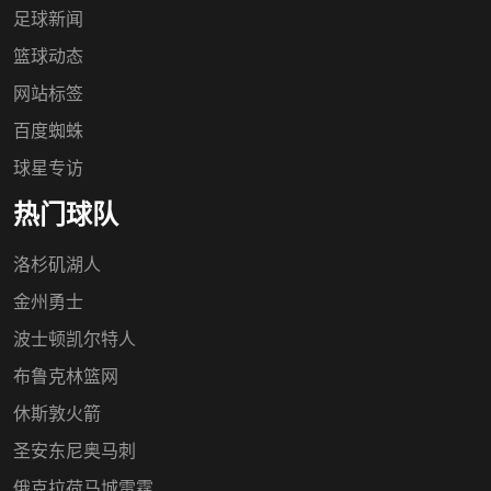
足球新闻
篮球动态
网站标签
百度蜘蛛
球星专访
热门球队
洛杉矶湖人
金州勇士
波士顿凯尔特人
布鲁克林篮网
休斯敦火箭
圣安东尼奥马刺
俄克拉荷马城雷霆