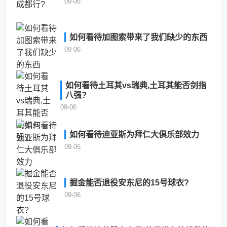
09-06
如何看待加图索带来了我们缺少的东西
09-06
如何看待土耳其vs瑞典,土耳其能否剑指
八强?
09-06
如何看待迪亚斯为拜仁大俱乐部效力
09-06
掘金能否退役安东尼的15号球衣?
09-06