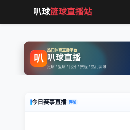
叭球
篮球直播站
热门体育直播平台
叭
叭球直播
足球 / 篮球 / 比分 / 赛程 / 热门资讯