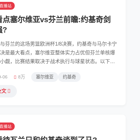
直播站
看点塞尔维亚vs芬兰前瞻:约基奇剑
强?
与芬兰的这场男篮欧洲杯1/8决赛，约基奇与马尔卡宁
对决是最大看点，塞尔维亚整体实力占优但芬兰单核爆
容小觑，比赛结果取决于战术执行与球星状态。以下是
赛的详细前瞻分析：一、核心对决：约基奇 vs 马尔卡
9-06
8万
塞尔维亚
约基奇
：作为塞尔维亚的核心球员，约基奇在NBA和国际赛
展现出了卓越的统治力。他不仅拥有内线球员的强悍身
全文
..
直播站