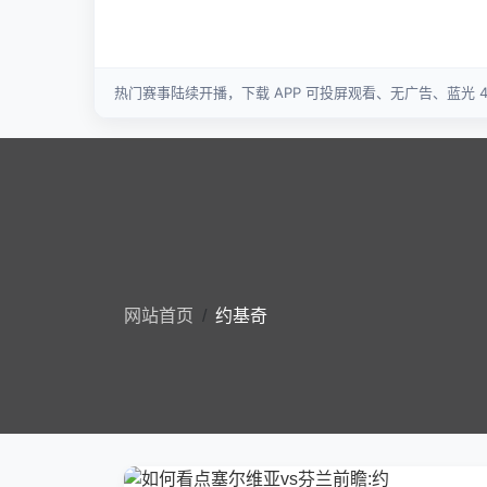
网站首页
约基奇