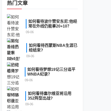
热门文章
如何看待波什赞安东尼:他经
常在外线仍能拿20+10？
09-06
如何看待西蒙斯NBA生涯已
经结束?
09-06
如何看待梦想19记三分追平
WNBA纪录？
09-06
如何看待塞尔维亚将沿用
352阵型出战?
09-06