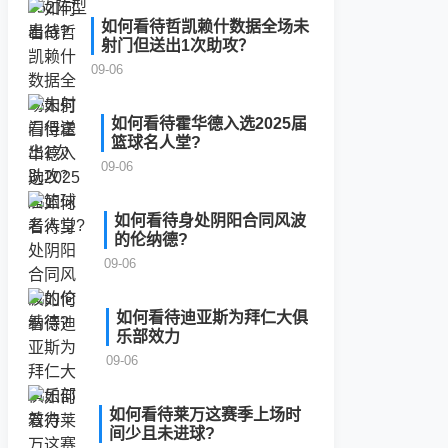
如何看待哲凯赖什数据全场未
射门但送出1次助攻？
09-06
如何看待霍华德入选2025届
篮球名人堂?
09-06
如何看待身处阴阳合同风波
的伦纳德?
09-06
如何看待迪亚斯为拜仁大俱
乐部效力
09-06
如何看待莱万这赛季上场时
间少且未进球?