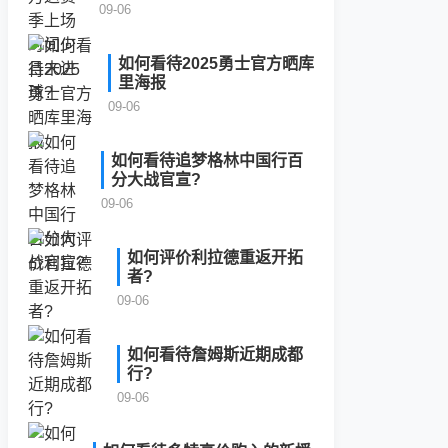
09-06
如何看待2025勇士官方晒库
里海报
09-06
如何看待追梦格林中国行百
分大战官宣?
09-06
如何评价利拉德重返开拓
者?
09-06
如何看待詹姆斯近期成都
行?
09-06