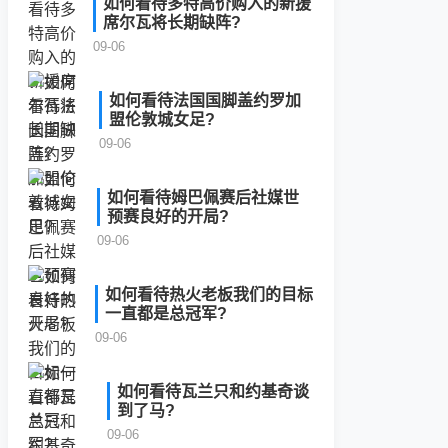
如何看待多特高价购入的新援
席尔瓦将长期缺阵?
09-06
如何看待法国国脚盖约罗加
盟伦敦城女足?
09-06
如何看待姆巴佩赛后社媒世
预赛良好的开局?
09-06
如何看待热火老板我们的目标
一直都是总冠军?
09-06
如何看待瓦兰只和约基奇谈
到了马?
09-06