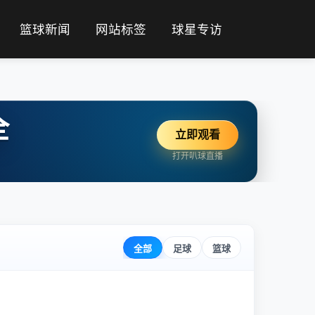
篮球新闻
网站标签
球星专访
全
立即观看
打开叭球直播