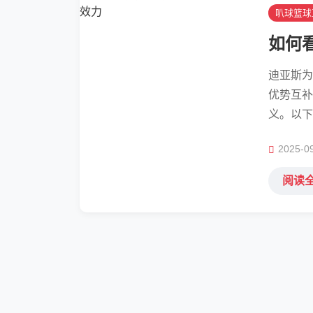
叭球篮球
如何
迪亚斯
优势互
义。以
战术体
2025-0
他既能
战术上
阅读
尤为重要.