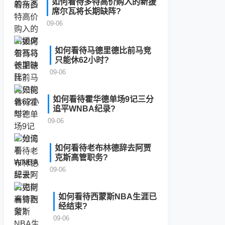
如何看待多特高价购入的新援
席尔瓦将长期缺阵?
09-06
如何看待马德里德比前马竞
只能休62小时?
09-06
如何看待霍华德单场9记三分
追平WNBA纪录?
09-06
如何看待老布林德辞去阿贾
克斯高管职务?
09-06
如何看待西蒙斯NBA生涯已
经结束?
09-06