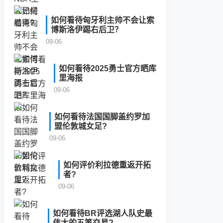
如何看待匈牙利主帅不会让索
博斯洛伊踢右后卫？
09-06
如何看待2025勇士官方晒库
里海报
09-06
如何看待法国国脚盖约罗加
盟伦敦城女足?
09-06
如何评价利拉德重返开拓
者?
09-06
如何看待BR评选湖人队史最
伟大的五笔交易?