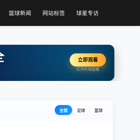
篮球新闻
网站标签
球星专访
全
立即观看
打开叭球直播