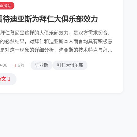
直播站
看待迪亚斯为拜仁大俱乐部效力
为拜仁慕尼黑这样的大俱乐部效力，是双方需求契合、
补的必然结果，对拜仁和迪亚斯本人而言均具有积极意
下是对这一现象的详细分析：迪亚斯的技术特点与拜仁
系的契合迪亚斯以其出色的技术、速度和灵活性著称。
9-06
6万
迪亚斯
拜仁大俱乐部
担任左边锋，也能胜任中锋位置，这种多面性使得他在
具有极高的灵活性。在拜仁的战术体系中，这种多面性
全文
..