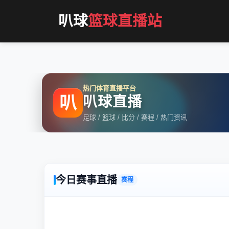
叭球
篮球直播站
热门体育直播平台
叭
叭球直播
足球 / 篮球 / 比分 / 赛程 / 热门资讯