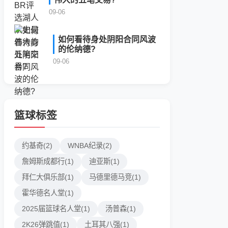
09-06
如何看待身处阴阳合同风波
的伦纳德?
09-06
篮球标签
约基奇(2)
WNBA纪录(2)
詹姆斯成都行(1)
迪亚斯(1)
拜仁大俱乐部(1)
马德里德马竞(1)
霍华德名人堂(1)
2025届篮球名人堂(1)
汤普森(1)
2K26弹跳值(1)
土耳其八强(1)