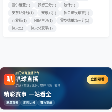
塞尔维亚(1)
梦想三分(1)
波什(1)
安东尼外线(1)
安东尼(1)
掘金退役球衣(1)
西蒙斯(1)
NBA生涯(1)
霍华德单场三分(1)
热火(1)
热火总冠军(1)
热门体育直播平台
叭
叭球直播
立即观看
足球 / 篮球 / 比分 / 赛程 / 热门资讯
精彩赛事 一站看全
高清直播
即时比分
赛程提醒