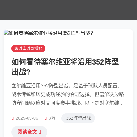
叭球篮球直播站
如何看待塞尔维亚将沿用352阵型
出战?
塞尔维亚沿用352阵型出战，是基于球队人员配置、
战术传统和历史成功经验的合理选择，但需解决边路
防守问题以应对高强度赛事挑战。以下是对塞尔维亚
沿用352阵型出战的具体看法：一、352阵型的优势增
2025-09-06
3万
352阵型出战
强中场控制力：352阵型在中场布置了五名球员，这
有助于塞尔维亚在比赛中更好地控制中场，通过人数
阅读全文