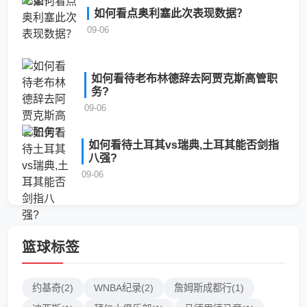
如何看点奥利塞此次表现数据？
09-06
如何看待老布林德辞去阿贾克斯高管职
务?
09-06
如何看待土耳其vs瑞典,土耳其能否剑指
八强?
09-06
篮球标签
约基奇(2)
WNBA纪录(2)
詹姆斯成都行(1)