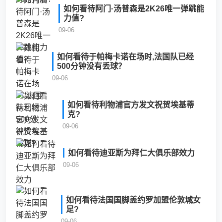
如何看待阿门·汤普森是2K26唯一弹跳能
力值?
09-06
如何看待于帕梅卡诺在场时,法国队已经
500分钟没有丢球？
09-06
如何看待利物浦官方发文祝贺埃基蒂
克?
09-06
如何看待迪亚斯为拜仁大俱乐部效力
09-06
如何看待法国国脚盖约罗加盟伦敦城女
足?
09-06