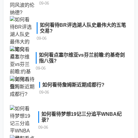
09-06
如何看待BR评选湖人队史最伟大的五笔
交易?
09-06
如何看点塞尔维亚vs芬兰前瞻:约基奇剑
指八强?
09-06
如何看待詹姆斯近期成都行?
09-06
如何看待梦想19记三分追平WNBA纪
录？
09-06