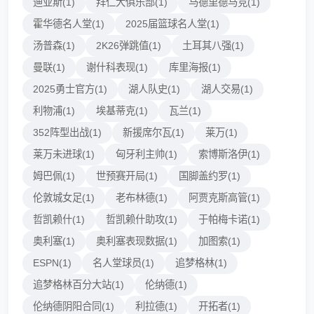
迪亚斯(1)
拜仁大俱乐部(1)
马德里德马竞(1)
霍华德名人堂(1)
2025届篮球名人堂(1)
汤普森(1)
2K26弹跳值(1)
土耳其八强(1)
曼联(1)
谢什科表现(1)
库里海报(1)
2025勇士官方(1)
湖人队史(1)
湖人交易(1)
利物浦(1)
埃基蒂克(1)
瓦兰(1)
352阵型出战(1)
新援席尔瓦(1)
莱万(1)
莱万未进球(1)
匈牙利主帅(1)
索博斯洛伊(1)
姆巴佩(1)
世预赛开局(1)
国脚盖约罗(1)
伦敦城女足(1)
老布林德(1)
阿贾克斯高管(1)
哲凯赖什(1)
哲凯赖什助攻(1)
于帕梅卡诺(1)
奥利塞(1)
奥利塞表现数据(1)
加图索(1)
ESPN(1)
名人堂球员(1)
追梦格林(1)
追梦格林百分大站(1)
伦纳德(1)
伦纳德阴阳合同(1)
利拉德(1)
开拓者(1)