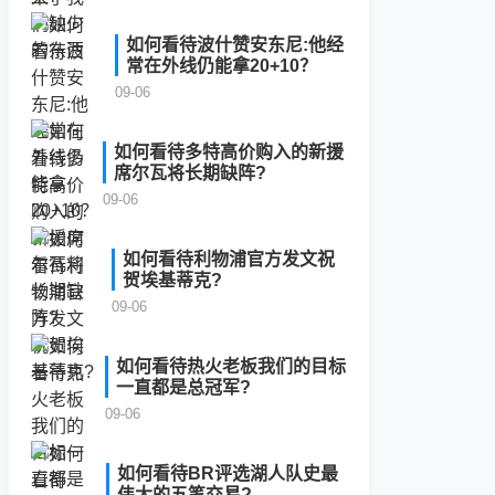
如何看待波什赞安东尼:他经
常在外线仍能拿20+10？
09-06
如何看待多特高价购入的新援
席尔瓦将长期缺阵?
09-06
如何看待利物浦官方发文祝
贺埃基蒂克?
09-06
如何看待热火老板我们的目标
一直都是总冠军?
09-06
如何看待BR评选湖人队史最
伟大的五笔交易?