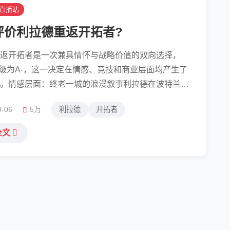
直播站
评价利拉德重返开拓者?
重返开拓者是一次兼具情怀与战略价值的双向选择，
评级为A-，这一决定在情感、竞技和商业层面均产生了
响。情感层面：终老一城的浪漫叙事利拉德在波特兰效
个赛季，从“一人一城”的象征到如今回归，他坦言：“这
9-06
5万
利拉德
开拓者
立生活、家庭以及一切的地方。”这种回归重逢的剧情
中极为罕见，尤其考虑到他此前因与总经...
全文