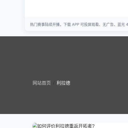
网站首页
利拉德