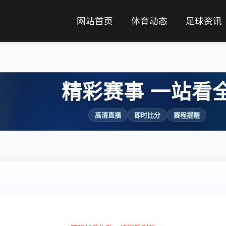
网站首页
体育动态
足球资讯
精彩赛事 一站看
高清直播
即时比分
赛程提醒