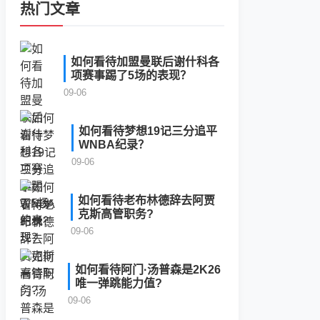
热门文章
如何看待加盟曼联后谢什科各
项赛事踢了5场的表现？
09-06
如何看待梦想19记三分追平
WNBA纪录？
09-06
如何看待老布林德辞去阿贾
克斯高管职务?
09-06
如何看待阿门·汤普森是2K26
唯一弹跳能力值?
09-06