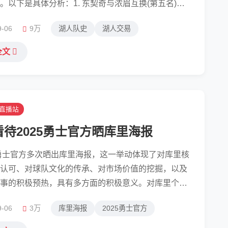
。以下是具体分析：1. 东契奇与浓眉互换(第五名)：
的“双核驱动”实验交易背景：湖人用安东尼&middot;
9-06
9万
湖人队史
湖人交易
克里斯蒂和2029年首轮签，换来东契奇、克勒贝尔和
middot;莫里斯。历史意义：建队核心转型：在詹姆
全文
直播站
看待2025勇士官方晒库里海报
年勇士官方多次晒出库里海报，这一举动体现了对库里核
的认可、对球队文化的传承、对市场价值的挖掘，以及
赛事的积极预热，具有多方面的积极意义。对库里个人
可与致敬生涯里程碑：2025年5月，库里生涯第11次
9-06
3万
库里海报
2025勇士官方
A最佳阵容，追平迈克尔&middot;乔丹并列历史第十
官方为此制作海报祝贺，配文“继续加油30号!”，既是