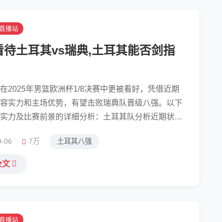
直播站
看待土耳其vs瑞典,土耳其能否剑指
在2025年男篮欧洲杯1/8决赛中更被看好，凭借近期
阵容实力和主场优势，有望击败瑞典队晋级八强。以下
方实力及比赛前景的详细分析：土耳其队分析近期状
耳其队在小组赛中表现出色，豪取五连胜，成功登顶小
9-06
7万
土耳其八强
别是在与争冠热门塞尔维亚的比赛中，土耳其队在落后
下实现逆转，展现了强大的韧性和实力。土耳其队场均
全文
分，失分7...
直播站