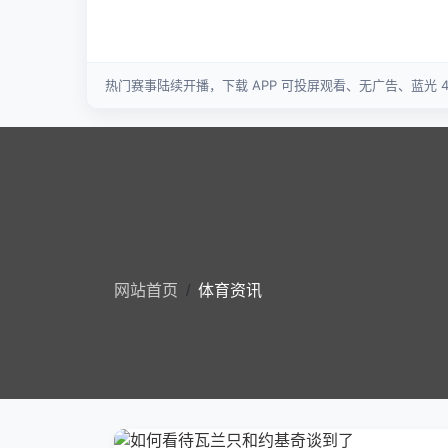
网站首页
体育资讯