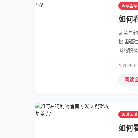
叭球篮球
如何
瓦兰与约
松话题
围的积
交流背
2025-0
与约基
非篮球相
阅读
叭球篮球
如何