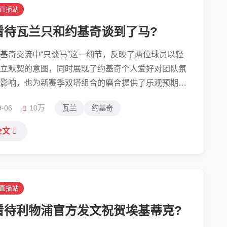
直播站
看待瓦兰只和约基奇谈到了马?
基奇交流中“只谈马”这一细节，反映了两位球员以轻
建立默契的意图，同时展现了约基奇个人爱好对团队氛
极影响，也为新赛季双塔组合的磨合提供了乐观预期。
景与意图新队友的初次沟通：瓦兰在休赛期加盟掘金，
9-06
10万
瓦兰
约基奇
奇成为新队友。在初次交流中，他们选择了一个轻松且
关的话题——马，这有助于缓解初次见...
全文
直播站
看待利物浦官方发文祝贺埃基蒂克?