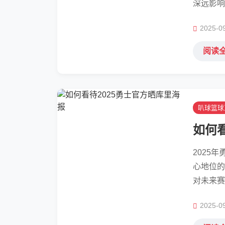
深远影响
现代篮球
2025-0
戴维斯、
马基夫&
阅读
斯...
叭球篮球
如何
2025
心地位
对未来
成就的认
2025-0
入选NB
二。勇士