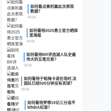
如何看点奥利塞此次表现
数据？
09-06
如何看待2025勇士官方晒库
里海报
09-06
如何看待BR评选湖人队史最
伟大的五笔交易?
09-06
如何看待于帕梅卡诺在场时,法
国队已经500分钟没有丢球？
09-06
如何看待梦想19记三分追平
WNBA纪录？