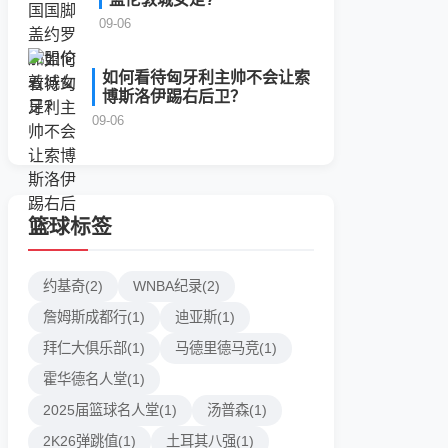
09-06
如何看待匈牙利主帅不会让索
博斯洛伊踢右后卫？
09-06
篮球标签
约基奇(2)
WNBA纪录(2)
詹姆斯成都行(1)
迪亚斯(1)
拜仁大俱乐部(1)
马德里德马竞(1)
霍华德名人堂(1)
2025届篮球名人堂(1)
汤普森(1)
2K26弹跳值(1)
土耳其八强(1)