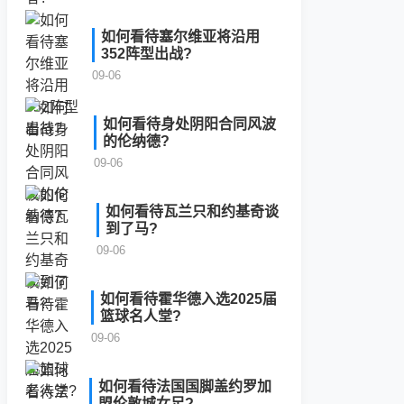
如何看待塞尔维亚将沿用
352阵型出战?
09-06
如何看待身处阴阳合同风波
的伦纳德?
09-06
如何看待瓦兰只和约基奇谈
到了马?
09-06
如何看待霍华德入选2025届
篮球名人堂?
09-06
如何看待法国国脚盖约罗加
盟伦敦城女足?