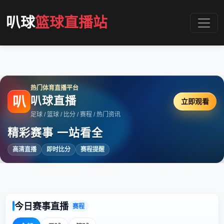
叭球
篮球直播站
热门体育直播平台
叭
叭球直播
立即观看
足球 / 篮球 / 比分 / 赛程 / 热门资讯
精彩赛事 一站看全
高清直播
即时比分
赛程提醒