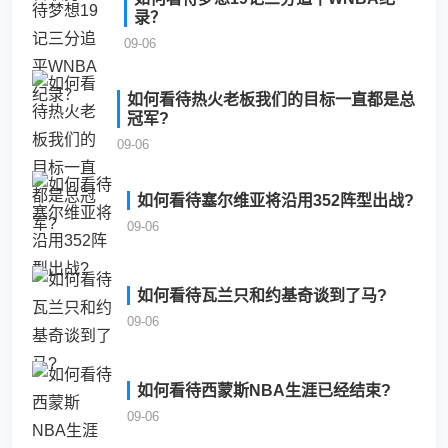
录？
09-06
如何看待热火老板我们的目标一直都是总
冠军?
09-06
如何看待塞尔维亚将沿用352阵型出战?
09-06
如何看待瓦兰只和约基奇谈到了马?
09-06
如何看待西蒙斯NBA生涯已经结束?
09-06