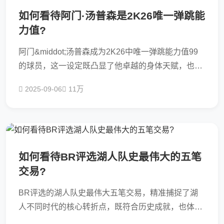
如何看待阿门·汤普森是2K26唯一弹跳能
力值?
阿门&middot;汤普森成为2K26中唯一弹跳能力值99
的球员，这一设定既凸显了他卓越的身体天赋，也反
映了游戏对现实球员特质的精准捕捉，同时可能引发
2025-09-06
11万
关于能力值合理性的讨论，但整体上是对他个人能力
的权威认可。弹跳能力值的独...
如何看待BR评选湖人队史最伟大的五笔
交易?
BR评选的湖人队史最伟大五笔交易，精准捕捉了湖
人不同时代的核心转折点，既符合历史成就，也体现
了交易对球队文化的深远影响。以下是具体分析：1.