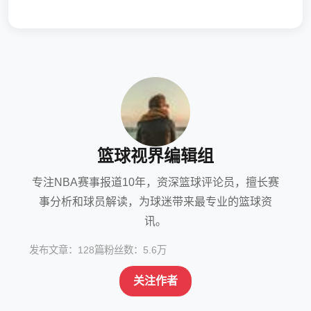
篮球视界编辑组
专注NBA赛事报道10年，资深篮球评论员，擅长赛
事分析和球员解读，为球迷带来最专业的篮球资
讯。
发布文章：128篇
粉丝数：5.6万
关注作者