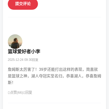
提交评论
篮球爱好者小李
2025-12-24 09:30
回复
詹姆斯太厉害了！39岁还能打出这样的表现，简直就
是篮球之神，湖人夺冠实至名归，恭喜湖人，恭喜詹姆
斯！
点赞(66)
回复