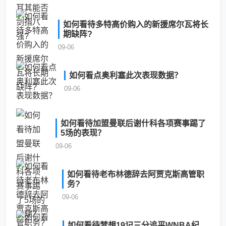
如何看待多特高价购入的新援席尔瓦将长
期缺阵?
09-06
如何看点奥利塞此次表现数据？
09-06
如何看待加盟曼联后谢什科各项赛事踢了
5场的表现？
09-06
如何看待老布林德辞去阿贾克斯高管职
务?
09-06
如何看待梦想19记三分追平WNBA纪