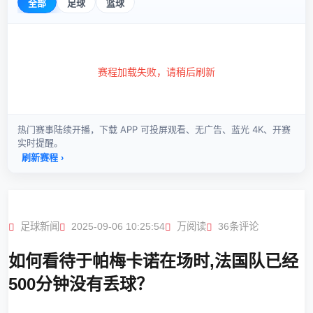
足球新闻
2025-09-06 10:25:54
万阅读
36条评论
如何看待于帕梅卡诺在场时,法国队已经
500分钟没有丢球？