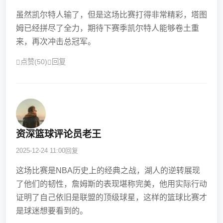
虽然凯尔特人输了，但是这场比赛打得非常精彩，塔图
姆已经拼尽了全力，期待下赛季凯尔特人能够卷土重
来，再次冲击总冠军。
点赞(50)
回复
资深篮球评论员老王
2025-12-24 11:00
回复
这场比赛是NBA历史上的经典之战，湖人的逆转展现
了他们的韧性，詹姆斯的表现堪称完美，他用实际行动
证明了自己依旧是联盟的顶级球星，这样的篮球比赛才
是球迷想要看到的。