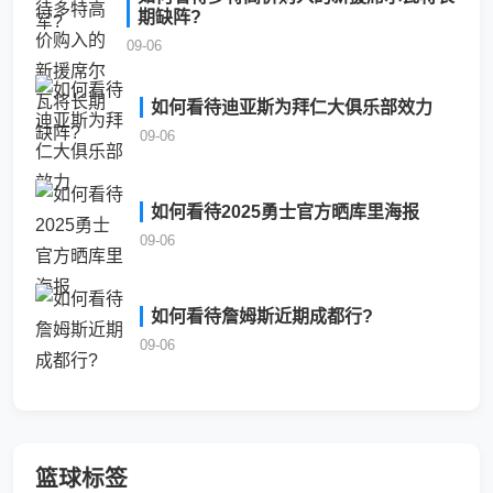
期缺阵?
09-06
如何看待迪亚斯为拜仁大俱乐部效力
09-06
如何看待2025勇士官方晒库里海报
09-06
如何看待詹姆斯近期成都行?
09-06
篮球标签