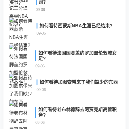
录？
09-06
如何看待西蒙斯NBA生涯已经结束?
09-06
如何看待法国国脚盖约罗加盟伦敦城女
足?
09-06
如何看待加图索带来了我们缺少的东西
09-06
如何看待老布林德辞去阿贾克斯高管职
务?
09-06