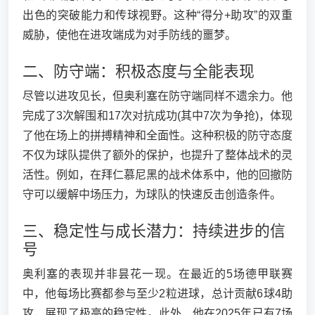
出色的突破能力和传球视野。这种“得分+助攻”的双重
威胁，使他在进攻端成为对手防线的噩梦。
二、防守端：积极态度与全能表现
尽管以进攻见长，但奥利塞在防守端同样不遗余力。他
完成了3次解围和17次对抗成功(其中7次为争抢)，体现
了他在场上的拼搏精神和全面性。这种积极的防守态度
不仅为球队提供了额外的保护，也提升了整体战术的灵
活性。例如，在拜仁慕尼黑的战术体系中，他的回撤防
守可以缓解中场压力，为球队的快速反击创造条件。
三、稳定性与成长潜力：持续进步的信
号
奥利塞的表现并非昙花一现。在最近的5场
德甲
联赛
中，他每场比赛都参与至少2粒进球，总计贡献6球4助
攻，展现了极高的稳定性。此外，他在2025年已有7场