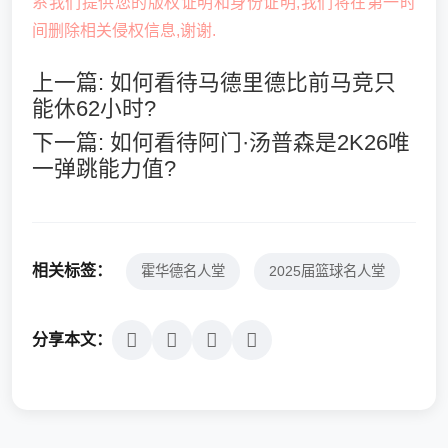
系我们提供您的版权证明和身份证明,我们将在第一时
间删除相关侵权信息,谢谢.
上一篇:
如何看待马德里德比前马竞只
能休62小时?
下一篇:
如何看待阿门·汤普森是2K26唯
一弹跳能力值?
相关标签：
霍华德名人堂
2025届篮球名人堂
分享本文：