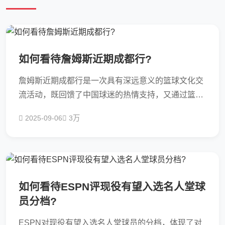
如何看待詹姆斯近期成都行?
詹姆斯近期成都行是一次具有深远意义的篮球文化交
流活动，既回馈了中国球迷的热情支持，又通过篮球
纽带促进了中美文化交融，同时为年轻球员提供了成
2025-09-06
3万
长激励，对成都城市形象与体育产业也产生了积极影
响。以下是对此次活动的具...
如何看待ESPN评现役有望入选名人堂球
员分档?
ESPN对现役有望入选名人堂球员的分档，体现了对