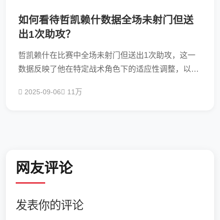
如何看待哲凯赖什数据全场未射门但送
出1次助攻？
哲凯赖什在比赛中全场未射门但送出1次助攻，这一
数据反映了他在特定战术角色下的适应性调整，以及
作为团队型球员的战术价值，具体可从以下三方面分
2025-09-06
11万
析：一、战术适配性：从核心到支点的角色转变哲凯
赖什在葡萄牙体育时期以自由...
网友评论
发表你的评论