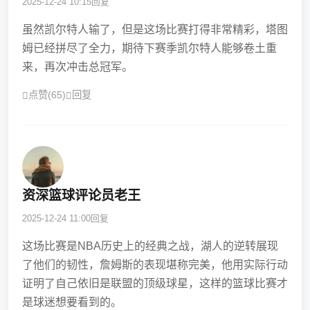
2025-12-24 10:15
回复
虽然凯尔特人输了，但是这场比赛打得非常精彩，塔图
姆已经拼尽了全力，期待下赛季凯尔特人能够卷土重
来，再次冲击总冠军。
点赞(65)
回复
资深篮球评论员老王
2025-12-24 11:00
回复
这场比赛是NBA历史上的经典之战，湖人的逆转展现
了他们的韧性，詹姆斯的表现堪称完美，他用实际行动
证明了自己依旧是联盟的顶级球星，这样的篮球比赛才
是球迷想要看到的。